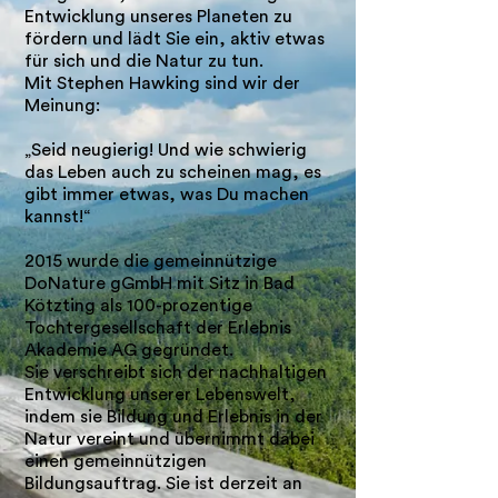
Entwicklung unseres Planeten zu
fördern und lädt Sie ein, aktiv etwas
für sich und die Natur zu tun.
Mit Stephen Hawking sind wir der
Meinung:
„Seid neugierig! Und wie schwierig
das Leben auch zu scheinen mag, es
gibt immer etwas, was Du machen
kannst!“
2015 wurde die gemeinnützige
DoNature gGmbH mit Sitz in Bad
Kötzting als 100-prozentige
Tochtergesellschaft der Erlebnis
Akademie AG gegründet.
Sie verschreibt sich der nachhaltigen
Entwicklung unserer Lebenswelt,
indem sie Bildung und Erlebnis in der
Natur vereint und übernimmt dabei
einen gemeinnützigen
Bildungsauftrag. Sie ist derzeit an