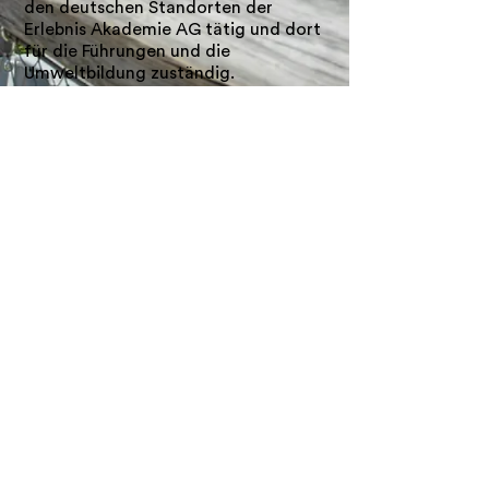
den deutschen Standorten der
Erlebnis Akademie AG tätig und dort
für die Führungen und die
Umweltbildung zuständig.
Die DoNature gGmbH ist eine
gemeinnützige Organisation, der mit
Bescheid vom
07.11.2016
vom
Finanzamt Cham die
Gemeinnützigkeit bestätigt wird.
DoNature gGmbh
Breitenwiesweg 8
93449 Waldmünchen
T +49 (0)9941 - 90 84 84 22
F
+49 (0)9941 - 90 84 84 84
info@donature.de
eineTochtergesellschaft der